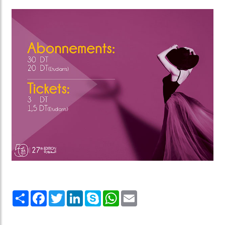
Share
Facebook
Twitter
LinkedIn
Skype
WhatsApp
Email