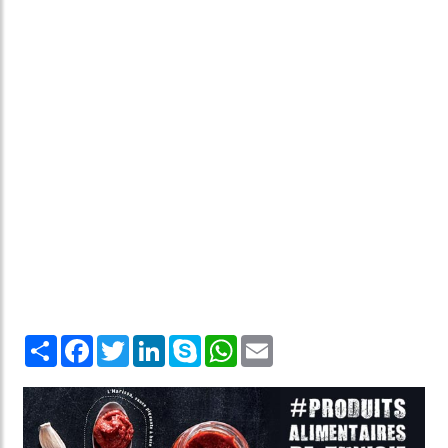
Share
Facebook
Twitter
LinkedIn
Skype
WhatsApp
Email