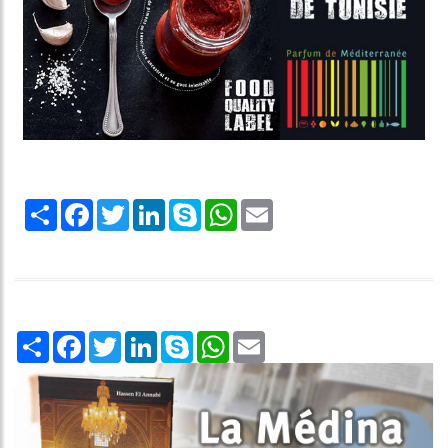
Share
Facebook
Twitter
LinkedIn
Skype
WhatsApp
Email
Share
Facebook
Twitter
LinkedIn
Skype
WhatsApp
Email