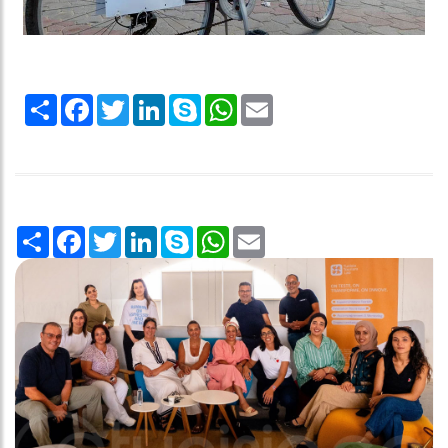
Share
Facebook
Twitter
LinkedIn
Skype
WhatsApp
Email
Share
Facebook
Twitter
LinkedIn
Skype
WhatsApp
Email