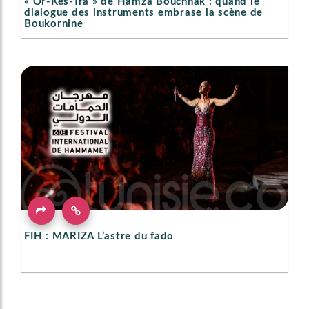
« Or-Kes-Tra » de Hamza Bouchnak : quand le
dialogue des instruments embrase la scène de
Boukornine
FIH : MARIZA L’astre du fado