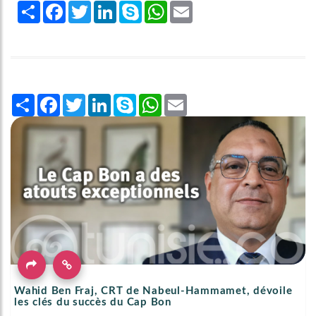
Share
Facebook
Twitter
LinkedIn
Skype
WhatsApp
Email
Share
Facebook
Twitter
LinkedIn
Skype
WhatsApp
Email
Wahid Ben Fraj, CRT de Nabeul-Hammamet, dévoile
les clés du succès du Cap Bon